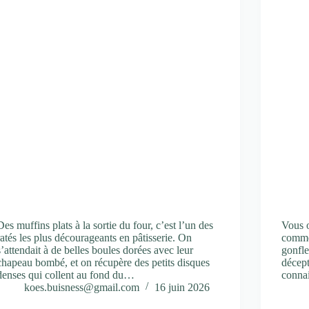
Des muffins plats à la sortie du four, c’est l’un des
Vous o
ratés les plus décourageants en pâtisserie. On
comme 
s’attendait à de belles boules dorées avec leur
gonfle
chapeau bombé, et on récupère des petits disques
décept
denses qui collent au fond du…
conna
koes.buisness@gmail.com
16 juin 2026