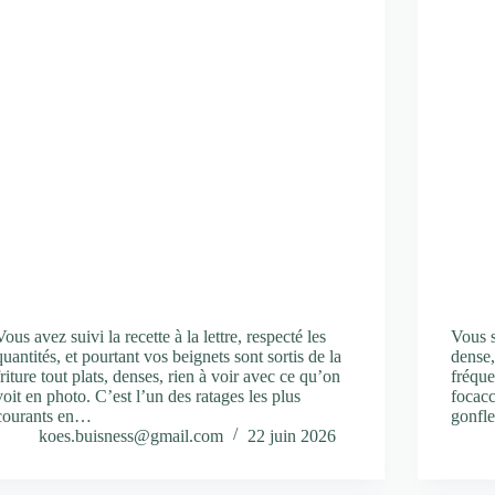
Vous avez suivi la recette à la lettre, respecté les
Vous s
quantités, et pourtant vos beignets sont sortis de la
dense,
friture tout plats, denses, rien à voir avec ce qu’on
fréque
voit en photo. C’est l’un des ratages les plus
focacc
courants en…
gonfle
koes.buisness@gmail.com
22 juin 2026