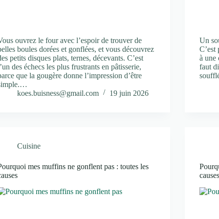
Vous ouvrez le four avec l’espoir de trouver de
Un sou
belles boules dorées et gonflées, et vous découvrez
C’est 
des petits disques plats, ternes, décevants. C’est
à une 
l’un des échecs les plus frustrants en pâtisserie,
faut d
parce que la gougère donne l’impression d’être
souff
simple.…
koes.buisness@gmail.com
19 juin 2026
Cuisine
Pourquoi mes muffins ne gonflent pas : toutes les
Pourqu
causes
cause