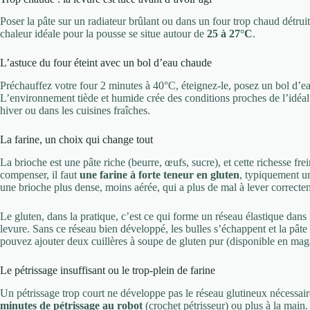
Poser la pâte sur un radiateur brûlant ou dans un four trop chaud détruit 
chaleur idéale pour la pousse se situe autour de
25 à 27°C
.
L’astuce du four éteint avec un bol d’eau chaude
Préchauffez votre four 2 minutes à 40°C, éteignez-le, posez un bol d’e
L’environnement tiède et humide crée des conditions proches de l’idéal 
hiver ou dans les cuisines fraîches.
La farine, un choix qui change tout
La brioche est une pâte riche (beurre, œufs, sucre), et cette richesse f
compenser, il faut
une farine à forte teneur en gluten
, typiquement u
une brioche plus dense, moins aérée, qui a plus de mal à lever correcte
Le gluten, dans la pratique, c’est ce qui forme un réseau élastique dans l
levure. Sans ce réseau bien développé, les bulles s’échappent et la pâte 
pouvez ajouter deux cuillères à soupe de gluten pur (disponible en maga
Le pétrissage insuffisant ou le trop-plein de farine
Un pétrissage trop court ne développe pas le réseau glutineux nécessai
minutes de pétrissage au robot
(crochet pétrisseur) ou plus à la main. 