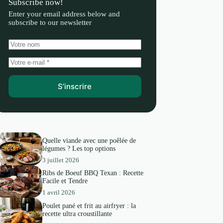
Subscribe now!
Enter your email address below and
subscribe to our newsletter
S’inscrire
Quelle viande avec une poêlée de
légumes ? Les top options
3 juillet 2026
Ribs de Boeuf BBQ Texan : Recette
Facile et Tendre
1 avril 2026
Poulet pané et frit au airfryer : la
recette ultra croustillante