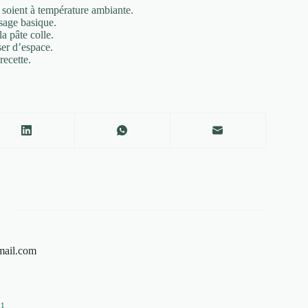
 soient à température ambiante.
sage basique.
la pâte colle.
ser d’espace.
recette.
mail.com
01