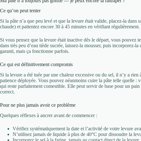
Ma pâte n’a toujours pas gonflé — je peux encore la rattraper ?
Ce qu’on peut tenter
Si la pâte n’a que peu levé et que la levure était valide, placez-la dan
chaude) et patientez encore 30 à 45 minutes en vérifiant régulièrement.
Si vous pensez que la levure était inactive dès le départ, vous pouvez te
dans très peu d’eau tiède sucrée, laissez-la mousser, puis incorporez-la 
garanti, mais ça fonctionne parfois.
Ce qui est définitivement compromis
Si la levure a été tuée par une chaleur excessive ou du sel, il n’y a rien 
patience déployée. Vous pouvez néanmoins cuire la pâte telle quelle : 
qui reste parfaitement comestible. Elle peut servir de base pour un pain
correct.
Pour ne plus jamais avoir ce problème
Quelques réflexes à ancrer avant de commencer :
Vérifiez systématiquement la date et l’activité de votre levure avan
N’utilisez jamais de liquide à plus de 40°C pour dissoudre la lev
Incorporez le sel à la farine, jamais au contact direct de la levure.