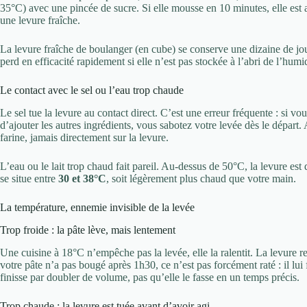
35°C) avec une pincée de sucre. Si elle mousse en 10 minutes, elle est 
une levure fraîche.
La levure fraîche de boulanger (en cube) se conserve une dizaine de jour
perd en efficacité rapidement si elle n’est pas stockée à l’abri de l’humid
Le contact avec le sel ou l’eau trop chaude
Le sel tue la levure au contact direct. C’est une erreur fréquente : si v
d’ajouter les autres ingrédients, vous sabotez votre levée dès le départ. 
farine, jamais directement sur la levure.
L’eau ou le lait trop chaud fait pareil. Au-dessus de 50°C, la levure est
se situe entre
30 et 38°C
, soit légèrement plus chaud que votre main.
La température, ennemie invisible de la levée
Trop froide : la pâte lève, mais lentement
Une cuisine à 18°C n’empêche pas la levée, elle la ralentit. La levure r
votre pâte n’a pas bougé après 1h30, ce n’est pas forcément raté : il lui
finisse par doubler de volume, pas qu’elle le fasse en un temps précis.
Trop chaude : la levure est tuée avant d’avoir agi