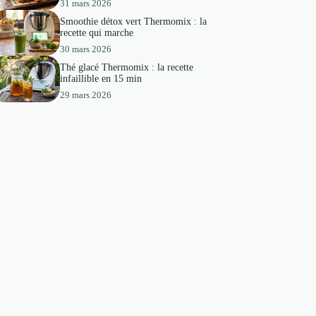
31 mars 2026
Smoothie détox vert Thermomix : la
recette qui marche
30 mars 2026
Thé glacé Thermomix : la recette
infaillible en 15 min
29 mars 2026