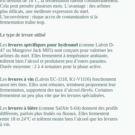
En dessous de 18°C, la fermentation ralentit considérablement.
Cela peut prendre plusieurs mois. L’avantage : des arômes
plus délicats, une meilleure expression du miel.
L’inconvénient : risque accru de contamination si la
fermentation traîne trop.
Le type de levure utilisé
Les
levures spécifiques pour hydromel
(comme Lalvin D-
47 ou Mangrove Jack M05) sont conçues pour valoriser les
arômes du miel. Elles fermentent à température ambiante,
tolèrent bien l’alcool et produisent peu d’esters parasites.
Durée moyenne : 2 à 4 semaines pour la phase active.
Les
levures à vin
(Lalvin EC-1118, K1-V1116) fonctionnent
aussi très bien. Elles sont robustes, terminent proprement leur
fermentation, supportent des taux d’alcool élevés. Certaines
fermentent un peu plus vite que les levures spécialisées.
Les
levures à bière
(comme SafAle S-04) donnent des profils
différents, parfois plus fruités ou floraux. Elles fermentent
entre 18 et 24°C et tolèrent moins bien l’alcool que les levures
à vin.