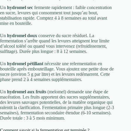
Un
hydromel sec
fermente rapidement : faible concentration
en sucre, levures qui consomment tout jusqu’au bout,
stabilisation rapide. Comptez 4 à 8 semaines au total avant
mise en bouteille.
Un
hydromel doux
conserve du sucre résiduel. La
fermentation s’arrête quand les levures atteignent leur limite
d’alcool toléré ou quand vous intervenez (refroidissement,
sulfitage). Durée plus longue : 8 à 12 semaines.
Un
hydromel pétillant
nécessite une refermentation en
bouteille après embouteillage. Vous ajoutez une petite dose de
sucre (environ 5 g par litre) et les levures redémarrent. Cette
phase prend 2 à 4 semaines supplémentaires.
Un
hydromel aux fruits
(melomel) demande une étape de
macération. Les fruits apportent des sucres supplémentaires,
des levures sauvages potentielles, de la matière organique qui
ralentit la clarification. Fermentation primaire plus longue (2-3
semaines), fermentation secondaire étendue (6-10 semaines).
Durée totale : 3 à 5 mois minimum.
Comment savoir si la fermentation est terminée ?