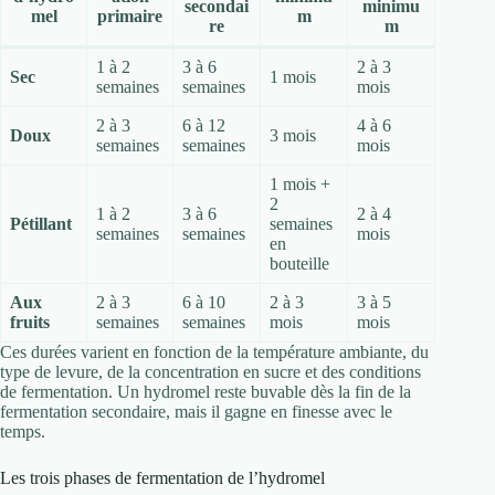
secondai
minimu
mel
primaire
m
re
m
1 à 2
3 à 6
2 à 3
Sec
1 mois
semaines
semaines
mois
2 à 3
6 à 12
4 à 6
Doux
3 mois
semaines
semaines
mois
1 mois +
2
1 à 2
3 à 6
2 à 4
Pétillant
semaines
semaines
semaines
mois
en
bouteille
Aux
2 à 3
6 à 10
2 à 3
3 à 5
fruits
semaines
semaines
mois
mois
Ces durées varient en fonction de la température ambiante, du
type de levure, de la concentration en sucre et des conditions
de fermentation. Un hydromel reste buvable dès la fin de la
fermentation secondaire, mais il gagne en finesse avec le
temps.
Les trois phases de fermentation de l’hydromel