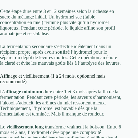
Cette étape dure entre 3 et 12 semaines selon la richesse en
sucre du mélange initial. Un hydromel sec (faible
concentration en miel) termine plus vite qu’un hydromel
liquoreux. Pendant cette période, le liquide affine son profil
aromatique et se stabilise.
La fermentation secondaire s’effectue idéalement dans un
récipient propre, après avoir
soutiré
l’hydromel pour le
séparer du dépôt de levures mortes. Cette opération améliore
la clarté et évite les mauvais goûts liés à l’autolyse des levures.
Affinage et vieillissement (1 à 24 mois, optionnel mais
recommandé)
L’
affinage minimum
dure entre 1 et 3 mois après la fin de la
fermentation. Pendant cette période, les saveurs s’harmonisent,
l’alcool s’adoucit, les arômes du miel ressortent mieux.
Techniquement, l’hydromel est buvable dès que la
fermentation est terminée. Mais il manque de rondeur.
Le
vieillissement long
transforme vraiment la boisson. Entre 6
mois et 2 ans, l’hydromel développe une complexité
remarquable : notes miellées plus profondes, équilibre alcool-