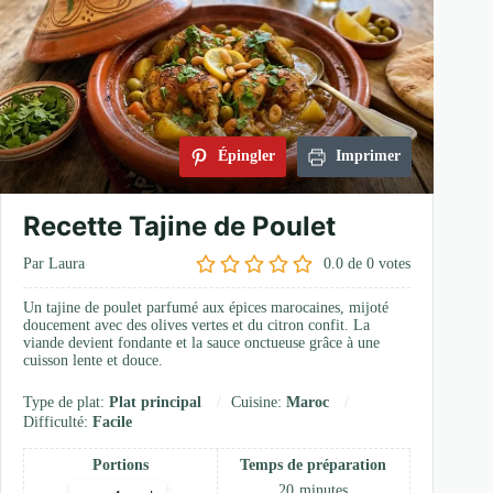
Épingler
Imprimer
Recette Tajine de Poulet
Par Laura
0.0
de
0
votes
Un tajine de poulet parfumé aux épices marocaines, mijoté
doucement avec des olives vertes et du citron confit. La
viande devient fondante et la sauce onctueuse grâce à une
cuisson lente et douce.
Type de plat:
Plat principal
Cuisine:
Maroc
Difficulté:
Facile
Portions
Temps de préparation
Adjust
20
minutes