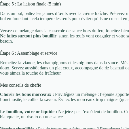
Étape 5 : La liaison finale (5 min)
Dans un bol, battez les jaunes d’œufs avec la crème fraîche. Prélevez u
bol en fouettant : cela tempère les œufs pour éviter qu’ils ne cuisent e
Versez ce mélange dans la casserole de sauce hors du feu, fouettez bien.
Ne faites surtout plus bouillir
, sinon les œufs vont coaguler et votre 
besoin.
Étape 6 : Assemblage et service
Remettez la viande, les champignons et les oignons dans la sauce. Mélan
doux. Servez aussitôt dans un plat creux, accompagné de riz basmati ou
vous aimez la touche de fraîcheur.
Mes conseils de cheffe
Choisir les bons morceaux :
Privilégiez un mélange : l’épaule apporte
l’onctuosité, le collier la saveur. Évitez les morceaux trop maigres (quas
Le bouillon, votre or liquide :
Ne jetez pas l’excédent de bouillon. Con
blanquette, un risotto ou une sauce.
Version simplifiée :
Pas de temps pour faire un roux ? Remplacez le beu