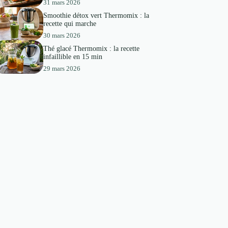
31 mars 2026
Smoothie détox vert Thermomix : la
recette qui marche
30 mars 2026
Thé glacé Thermomix : la recette
infaillible en 15 min
29 mars 2026