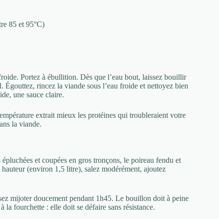
tre 85 et 95°C)
ide. Portez à ébullition. Dès que l’eau bout, laissez bouillir
 Égouttez, rincez la viande sous l’eau froide et nettoyez bien
ide, une sauce claire.
mpérature extrait mieux les protéines qui troubleraient votre
ans la viande.
s épluchées et coupées en gros tronçons, le poireau fendu et
à hauteur (environ 1,5 litre), salez modérément, ajoutez
ssez mijoter doucement pendant 1h45. Le bouillon doit à peine
à la fourchette : elle doit se défaire sans résistance.