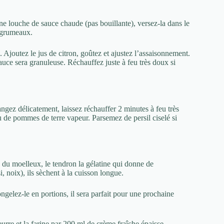
ne louche de sauce chaude (pas bouillante), versez-la dans le
n grumeaux.
 Ajoutez le jus de citron, goûtez et ajustez l’assaisonnement.
sauce sera granuleuse. Réchauffez juste à feu très doux si
gez délicatement, laissez réchauffer 2 minutes à feu très
 de pommes de terre vapeur. Parsemez de persil ciselé si
 du moelleux, le tendron la gélatine qui donne de
i, noix), ils sèchent à la cuisson longue.
gelez-le en portions, il sera parfait pour une prochaine
rre et la farine par 200 ml de crème fraîche épaisse