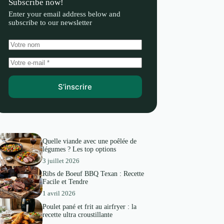
Subscribe now!
Enter your email address below and
subscribe to our newsletter
S’inscrire
Quelle viande avec une poêlée de
légumes ? Les top options
3 juillet 2026
Ribs de Boeuf BBQ Texan : Recette
Facile et Tendre
1 avril 2026
Poulet pané et frit au airfryer : la
recette ultra croustillante