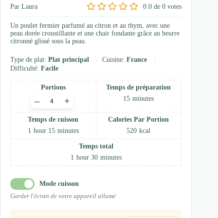
Par Laura
0.0
de
0
votes
Un poulet fermier parfumé au citron et au thym, avec une
peau dorée croustillante et une chair fondante grâce au beurre
citronné glissé sous la peau.
Type de plat:
Plat principal
Cuisine:
France
Difficulté:
Facile
Portions
Temps de préparation
Adjust
15
minutes
–
+
servings
Temps de cuisson
Calories Par Portion
1
hour
15
minutes
520
kcal
Temps total
1
hour
30
minutes
Mode cuisson
Garder l'écran de votre appareil allumé