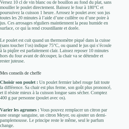
Versez 10 cl de vin blanc ou de bouillon au fond du plat, sans
mouiller le poulet directement. Baissez le four à 180°C et
poursuivez la cuisson 1 heure. Arrosez le poulet avec son jus
toutes les 20 minutes à l’aide d’une cuillère ou d’une poire à
jus. Ces arrosages réguliers maintiennent la peau humide en
surface, ce qui la rend croustillante et dorée.
Le poulet est cuit quand un thermomètre piqué dans la cuisse
(sans toucher l’os) indique 75°C, ou quand le jus qui s’écoule
à la piqûre est parfaitement clair. Laissez reposer 10 minutes
hors du four avant de découper, la chair va se détendre et
rester juteuse.
Mes conseils de cheffe
Choisir son poulet :
Un poulet fermier label rouge fait toute
la différence. Sa chair est plus ferme, son goût plus prononcé,
et il résiste mieux à la cuisson longue sans sécher. Comptez
400 g par personne (poulet avec os).
Varier les agrumes :
Vous pouvez remplacer un citron par
une orange sanguine, un citron Meyer, ou ajouter un demi-
pamplemousse. Le principe reste le même, seul le parfum
change.