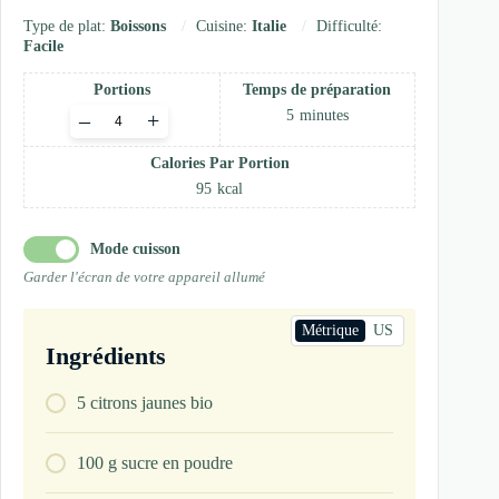
Type de plat:
Boissons
Cuisine:
Italie
Difficulté:
Facile
Portions
Temps de préparation
Adjust
5
minutes
–
+
servings
Calories Par Portion
95
kcal
Mode cuisson
Garder l'écran de votre appareil allumé
Métrique
US
Ingrédients
5
citrons jaunes bio
100
g
sucre en poudre