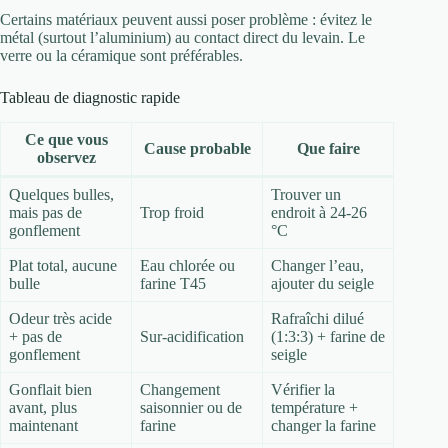
Certains matériaux peuvent aussi poser problème : évitez le
métal (surtout l’aluminium) au contact direct du levain. Le
verre ou la céramique sont préférables.
Tableau de diagnostic rapide
Ce que vous
Cause probable
Que faire
observez
Quelques bulles,
Trouver un
mais pas de
Trop froid
endroit à 24-26
gonflement
°C
Plat total, aucune
Eau chlorée ou
Changer l’eau,
bulle
farine T45
ajouter du seigle
Odeur très acide
Rafraîchi dilué
+ pas de
Sur-acidification
(1:3:3) + farine de
gonflement
seigle
Gonflait bien
Changement
Vérifier la
avant, plus
saisonnier ou de
température +
maintenant
farine
changer la farine