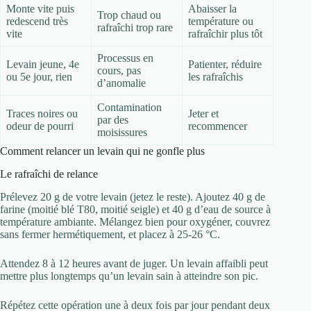
Monte vite puis
Abaisser la
Trop chaud ou
redescend très
température ou
rafraîchi trop rare
vite
rafraîchir plus tôt
Processus en
Levain jeune, 4e
Patienter, réduire
cours, pas
ou 5e jour, rien
les rafraîchis
d’anomalie
Contamination
Traces noires ou
Jeter et
par des
odeur de pourri
recommencer
moisissures
Comment relancer un levain qui ne gonfle plus
Le rafraîchi de relance
Prélevez 20 g de votre levain (jetez le reste). Ajoutez 40 g de
farine (moitié blé T80, moitié seigle) et 40 g d’eau de source à
température ambiante. Mélangez bien pour oxygéner, couvrez
sans fermer hermétiquement, et placez à 25-26 °C.
Attendez 8 à 12 heures avant de juger. Un levain affaibli peut
mettre plus longtemps qu’un levain sain à atteindre son pic.
Répétez cette opération une à deux fois par jour pendant deux