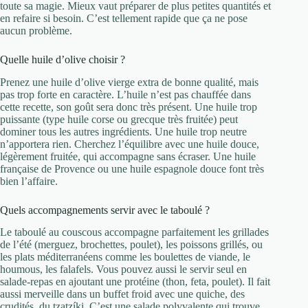
toute sa magie. Mieux vaut préparer de plus petites quantités et
en refaire si besoin. C’est tellement rapide que ça ne pose
aucun problème.
Quelle huile d’olive choisir ?
Prenez une huile d’olive vierge extra de bonne qualité, mais
pas trop forte en caractère. L’huile n’est pas chauffée dans
cette recette, son goût sera donc très présent. Une huile trop
puissante (type huile corse ou grecque très fruitée) peut
dominer tous les autres ingrédients. Une huile trop neutre
n’apportera rien. Cherchez l’équilibre avec une huile douce,
légèrement fruitée, qui accompagne sans écraser. Une huile
française de Provence ou une huile espagnole douce font très
bien l’affaire.
Quels accompagnements servir avec le taboulé ?
Le taboulé au couscous accompagne parfaitement les grillades
de l’été (merguez, brochettes, poulet), les poissons grillés, ou
les plats méditerranéens comme les boulettes de viande, le
houmous, les falafels. Vous pouvez aussi le servir seul en
salade-repas en ajoutant une protéine (thon, feta, poulet). Il fait
aussi merveille dans un buffet froid avec une quiche, des
crudités, du tzatzíki. C’est une salade polyvalente qui trouve