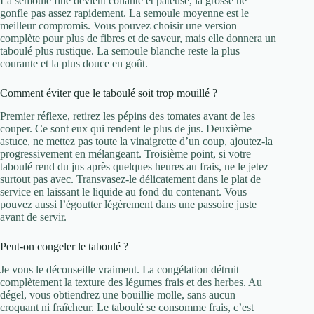
La semoule fine devient collante et pâteuse, la grosse ne
gonfle pas assez rapidement. La semoule moyenne est le
meilleur compromis. Vous pouvez choisir une version
complète pour plus de fibres et de saveur, mais elle donnera un
taboulé plus rustique. La semoule blanche reste la plus
courante et la plus douce en goût.
Comment éviter que le taboulé soit trop mouillé ?
Premier réflexe, retirez les pépins des tomates avant de les
couper. Ce sont eux qui rendent le plus de jus. Deuxième
astuce, ne mettez pas toute la vinaigrette d’un coup, ajoutez-la
progressivement en mélangeant. Troisième point, si votre
taboulé rend du jus après quelques heures au frais, ne le jetez
surtout pas avec. Transvasez-le délicatement dans le plat de
service en laissant le liquide au fond du contenant. Vous
pouvez aussi l’égoutter légèrement dans une passoire juste
avant de servir.
Peut-on congeler le taboulé ?
Je vous le déconseille vraiment. La congélation détruit
complètement la texture des légumes frais et des herbes. Au
dégel, vous obtiendrez une bouillie molle, sans aucun
croquant ni fraîcheur. Le taboulé se consomme frais, c’est