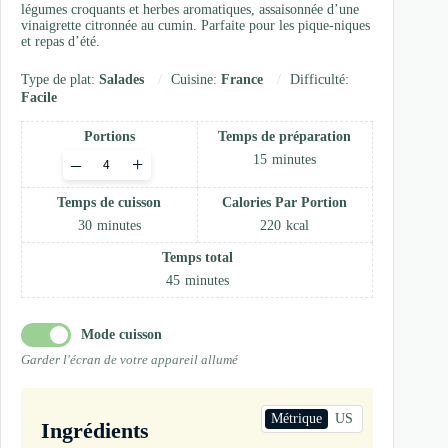
légumes croquants et herbes aromatiques, assaisonnée d’une
vinaigrette citronnée au cumin. Parfaite pour les pique-niques
et repas d’été.
Type de plat:
Salades
Cuisine:
France
Difficulté:
Facile
Portions
Temps de préparation
Adjust
15
minutes
–
+
servings
Temps de cuisson
Calories Par Portion
30
minutes
220
kcal
Temps total
45
minutes
Mode cuisson
Garder l'écran de votre appareil allumé
Métrique
US
Ingrédients