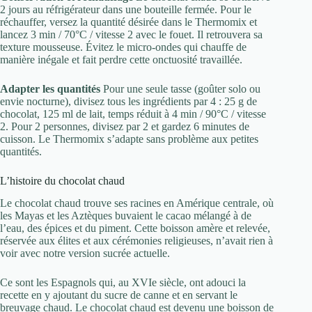
2 jours au réfrigérateur dans une bouteille fermée. Pour le
réchauffer, versez la quantité désirée dans le Thermomix et
lancez 3 min / 70°C / vitesse 2 avec le fouet. Il retrouvera sa
texture mousseuse. Évitez le micro-ondes qui chauffe de
manière inégale et fait perdre cette onctuosité travaillée.
Adapter les quantités
Pour une seule tasse (goûter solo ou
envie nocturne), divisez tous les ingrédients par 4 : 25 g de
chocolat, 125 ml de lait, temps réduit à 4 min / 90°C / vitesse
2. Pour 2 personnes, divisez par 2 et gardez 6 minutes de
cuisson. Le Thermomix s’adapte sans problème aux petites
quantités.
L’histoire du chocolat chaud
Le chocolat chaud trouve ses racines en Amérique centrale, où
les Mayas et les Aztèques buvaient le cacao mélangé à de
l’eau, des épices et du piment. Cette boisson amère et relevée,
réservée aux élites et aux cérémonies religieuses, n’avait rien à
voir avec notre version sucrée actuelle.
Ce sont les Espagnols qui, au XVIe siècle, ont adouci la
recette en y ajoutant du sucre de canne et en servant le
breuvage chaud. Le chocolat chaud est devenu une boisson de